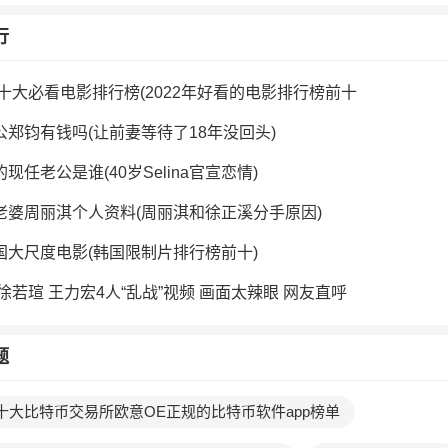
行
年十大必看电影排行榜(2022年好看的电影排行榜前十
公郑钧有钱吗(让前妻等待了18年没回头)
现任老公是谁(40岁Selina官宣恋情)
老婆周丽淇个人资料(周丽淇和徐正溪分手原因)
国大尺度电影(韩国限制片排行榜前十)
徐若瑄 王力宏4人“乱战”视频 画面太辣眼 网友直呼
题
十大比特币交易所欧意OE正规的比特币软件app榜单