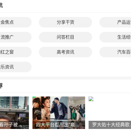
航
社会焦点
分享干货
产品运
引流推广
问答栏目
生活经
网红之窗
高考资讯
汽车百
娱乐资讯
荐
66岁张兰看孙子被拒，大S只让小玥玥来，出门打扮精致，享受亲
四大平台都甩出“巅峰剧”擂台切磋，谁能成为剧王登顶？
罗大佑十大经典