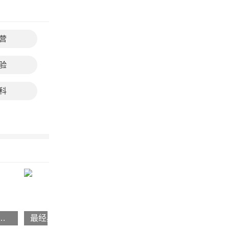
营
验
科
歌曲(罗大佑合作女歌手十大名曲)
最经典的十大爱国歌曲(十首最好听的红歌排行榜)
毕业歌曲排行榜(适合毕业季唱的20首歌曲)