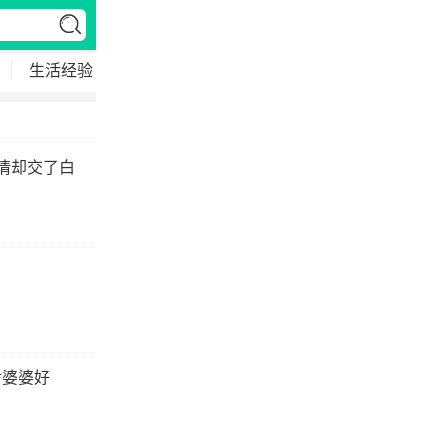
生活经验
网红之窗
高考资讯
汽车百科
娱
情却交了白
对婆婆好