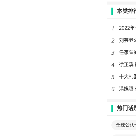
本类排
1
2022
2
刘芸老
3
任家萱的
4
徐正溪
5
十大韩
6
港媒曝 
热门话
全球公认