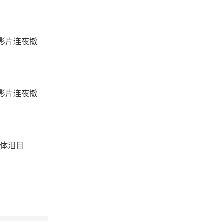
影片连夜撤
影片连夜撤
体泪目