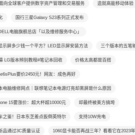
X面向全球客户提供数字资产管理和交易服务
造就高能移动体验
化
国行三星Galaxy S23系列正式发布
DELL电脑旗舰总店「以及维修服务中心」
D显示屏多少钱一个平方？LED显示屏安装方法
三个版本的五笔
幕 LG版本辨别教程#笔记本回收
价格太高都是百搭
ne6sPlus要价2450元！网友：成色再好
本电脑维修网点｜联想笔记本电源灯亮却黑屏是什么原因
one 15要涨价：超大杯超10000元
却最终被美方搞垮
车之鉴！日本东芝差点扳倒英特尔
支持10W充电
新品通过3C质量认证
1060显卡能否再战三年？看看它在2023