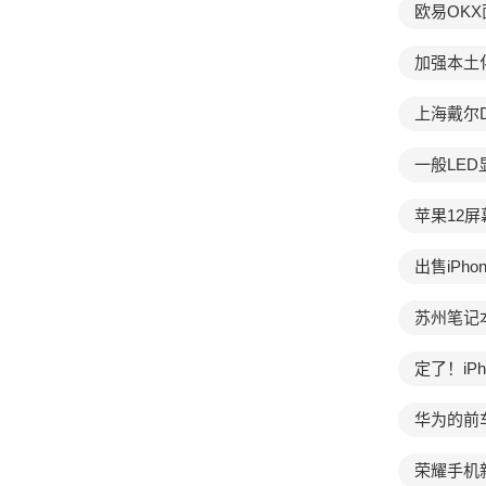
欧易OK
加强本土
上海戴尔
一般LE
苹果12屏
出售iPho
苏州笔记
定了！iPh
华为的前
荣耀手机