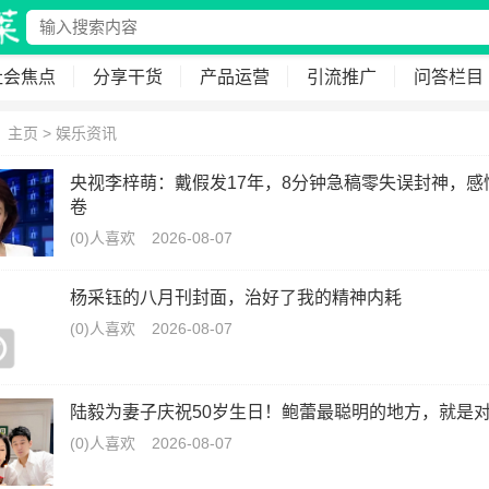
社会焦点
分享干货
产品运营
引流推广
问答栏目
：
主页
>
娱乐资讯
央视李梓萌：戴假发17年，8分钟急稿零失误封神，感
卷
(0)人喜欢
2026-08-07
杨采钰的八月刊封面，治好了我的精神内耗
(0)人喜欢
2026-08-07
陆毅为妻子庆祝50岁生日！鲍蕾最聪明的地方，就是
(0)人喜欢
2026-08-07