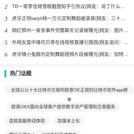
2
TB一哥李佳琦雪糕截图知乎引热议(网友：说了什么政治问题？)
3
虎牙正恒taoyii桃一万元定制舞蹈被录屏(网友：三十分钟火
4
网红鄂州一家亲事件完整聊天记录被曝光(网友：图片PDF压缩包
5
外网女篮中锋坎贝奇在线视频直播引围观(网友追问：三部曲是真的
6
虎牙晴小兔群内定制舞蹈视频片段被曝光(网友：加特林好评！)
热门话题
全球公认十大比特币交易所欧意OE正规的比特币软件app榜
单
欧易OKX面向全球客户提供数字资产管理和交易服务
造就高能移动体验
加强本土化